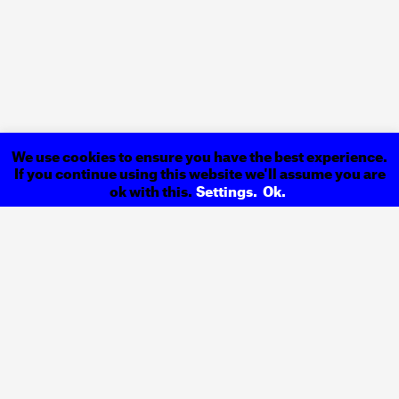
We use cookies to ensure you have the best experience.
If you continue using this website we'll assume you are
ok with this.
Settings.
Ok.
The Electric
Information Age
Book
Anterior
Democracia e Novos
Media
Próximo
Voltar a
Revista