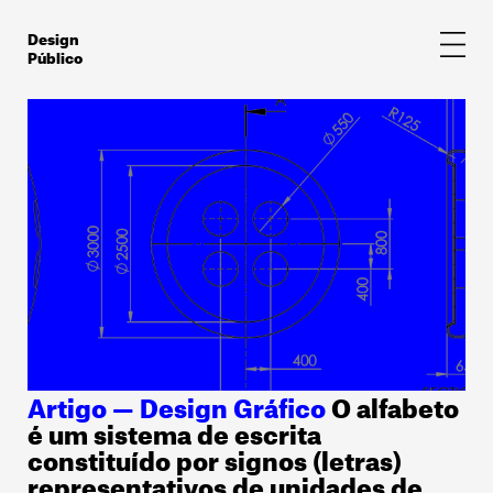
Skip
to
Design
content
Público
Artigo — Design Gráfico
O alfab
eto
é um sistema de escrita
constituído por signos (letras)
representativos de unidades de