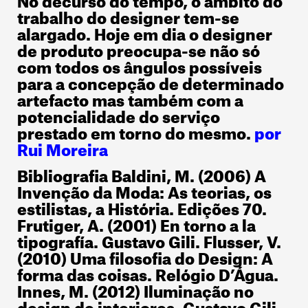
trabalho do designer tem-se
alargado. Hoje em dia o designer
de produto preocupa-se não só
com todos os ângulos possíveis
para a concepção de determinado
artefacto mas também com a
potencialidade do serviço
prestado em torno do mesmo.
por
Rui Moreira
Bibliografia
Baldini, M. (2006)
A
Invenção da Moda: As teorias, os
estilistas, a História. Edições 70.
Frutiger, A. (2001)
En torno a la
tipografía. Gustavo Gili.
Flusser, V.
(2010)
Uma filosofia do Design: A
forma das coisas. Relógio D’Água.
Innes, M. (2012)
Iluminação no
design de interiores. Gustavo Gili.